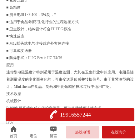
■ 紧凑式设计
■ 高精度
■ 测量电阻1×Pt100，3线制，*
■ 适用于食品/制药/生化行业的过程连接方式
■ 卫生设计，结构设计符合EHEDG标准
■ 快速反应
■ M12插头式电气连接或户外客体连接
■ 可集成变送器
■ 防爆形式：II 2G Eex ia IIC T4/T6
应用
迷你型电阻温度计特别适用于温度监测，尤其在卫生行业中的应用。电阻是随
着测量温度的变化而变化的，可由变送器传感并转换信号。由于其紧凑型的设
计，MiniTherm在食品、制药和生化领域的技术过程中适用广泛。
技术数据
机械设计
Pt100电阻直接集成在保护套管里。可选多种过程连接方式
19916557244
防护类型
IP67
电气连接
热线电话
在线询价
首页
定位
留言
可供选择