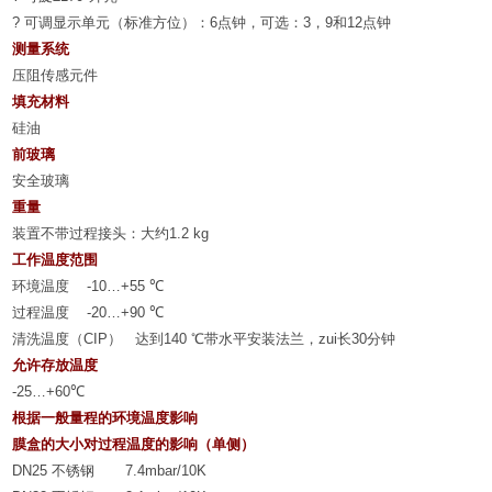
?
可调显示单元（标准方位）：
6
点钟，可选：
3
，
9
和
12
点钟
测量系统
压阻传感元件
填充材料
硅油
前玻璃
安全玻璃
重量
装置不带过程接头：大约
1.2 kg
工作温度范围
环境温度
-10…+55
℃
过程温度
-20…+90
℃
清洗温度（
CIP
）
达到
140
℃
带水平安装法兰，zui长
30
分钟
允许存放温度
-25…+60
℃
根据一般量程的环境温度影响
膜盒的大小对过程温度的影响（单侧）
DN25
不锈钢
7.4mbar/10K