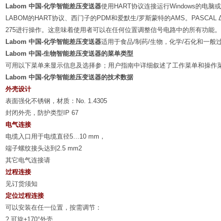
Labom
中国
-
化学智能差压变送器
使用
HART
协议连接运行
Windows
的电脑或
LABOM
的
HART
协议、西门子的
PDM
和爱默生
/
罗斯蒙特的
AMS
。
PASCAL 
275
进行操作。这意味着使用者可以在任何位置调整信号电路中的所有功能。
Labom
中国
-
化学智能差压变送器
适用于食品
/
制药
/
生物，化学
/
石化和一般
Labom
中国
-
生物智能差压变送器的菜单类型
可用以下菜单来显示信息及选择参；用户指南中详细叙述了工作菜单和操作
Labom
中国
-
化学智能差压变送器的技术数据
外壳设计
表面强化不锈钢，材质：
No. 1.4305
封闭外壳，防护类型
IP 67
电气连接
电缆入口用于电缆直径
5…10 mm
，
端子螺纹接头达到
2.5 mm2
其它电气连接请
过程连接
见订货须知
定位过程连接
可以安装在任一位置，按需调节：
?
可旋
±170°
外壳