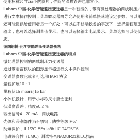
使用标称尺寸zui小的膜片，伴随的温度误差也非常小。
Labom
中国
-
化学智能差压变送器
是一种智能的，带有微处理器的两线制压
进行文本操作控制，菜单驱动器向导允许使用者简单快速地设定参数。可以
还可能提供给使用者另一个好处：可以在不移动设备的事况下，选择量程范
输出，也可以选择测量值显示。也可以选择输出电流显示。菜单选择可以使
态。
德国朗博-化学智能差压变送器价格
Labom
中国
-
化学智能差压变送器的特点
微处理器控制的两线制压力变送器
通过带语言模块的图形显示器进行文本操作控制
变送器参数化或者可选用
HART
协议
量程扩展
10
：
1
量程从
16 mbar
到
16 bar
小体积设计，用于小标称尺寸膜盒密封
低温度误差；精度
±0.2 %
输出信号
4…20 mA
，两线电路
壳体和浸润部件为不锈钢，防护等级
IP67
防爆保护，
II 1/2G EEx ia/ib IIC T4/T5/T6
电磁兼容性（
EMC
）测试符合
NAMUR21
和
EC
指南