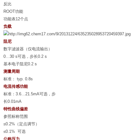
反比
ROOT
功能
功能表
12
个点
负载
阻尼
数字滤波器（仅电流输出）
0…30 s
可选，步长
0.2 s
基本电子阻尼
0.2 s
测量周期
标准：
typ. 0.8s
电流传感功能
标准：
3.6…21.5mA
可选，步
长
0.01mA
特性曲线偏差
参照标称范围
≤0.2%
（定点调节）
≤0.1%
可选
公称压力