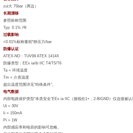
zui大
75bar
（两边）
长期漂移
参照标称范围
Typ. 0.1% /
年
过载影响
<0.01%
标称量程
*
静压力
/bar
防爆认证
ATEX-NO
：
TUV99 ATEX 1414X
防爆类型：
EEx ia/ib IIC T4/T5/T6
Ta =
环境温度
Tm =
介质温度
超出温度范围详见
“
特殊条件
”
。
电气数据
内部电路保护类型
“
本质安全
”EEx ia IIC
（接线柱
1+
，
2-
和
GND
）仅连接被认
Ui = 30V
Ii = 150mA
Pi = 1W
内部感应率和电容的影响可忽略。