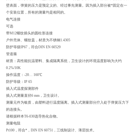
壁表面，弹簧的压力是预定义的、经过事先测量。因为插入部分被*固定在一
个安装位置，所有的测量均是相同的。
电气连接
可选
带M12螺纹插头的圆柱形连接
户外壳体、螺纹盖，材质为不锈钢1.4305
防护等级IP67，符合DIN EN 60529
管道箍
材质：高性能抗温塑料、集成隔离系统，卫生设计的环境温度影响为大约
0.2%/10K
操作温度：-20… 160℃
防护等级：IP 65
插入式温度探测部件
插入式测量直径6 mm，卫生设计。
测量元件为银质，由塑料进行温度隔离。插入式测量部分拧入处于弹簧压力下
的连接头。
请根据样本T6-030选导热化合物。
测量电阻
Pt100，符合*，DIN EN 60751，三线制设计、薄层技术。