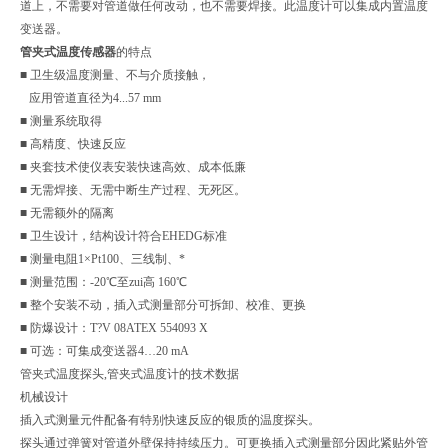
道上，不需要对管道做任何改动，也不需要焊接。此温度计可以集成内置温度
变送器。
管夹式温度传感器
的特点
■ 卫生级温度测量、不与介质接触，
应用管道直径为4...57 mm
■ 测量系统取得
■ 高精度、快速反应
■ 夹套技术使仪表安装快速高效、成本低廉
■ 无需焊接、无需中断生产过程、无死区。
■ 无需额外的隔离
■ 卫生设计，结构设计符合EHEDG标准
■ 测量电阻1×Pt100、三线制、*
■ 测量范围：-20℃至zui高 160℃
■ 整个安装不动，插入式测量部分可拆卸、校准、更换
■ 防爆设计：T?V 08ATEX 554093 X
■ 可选：可集成变送器4…20 mA
管夹式温度探头,管夹式温度计的技术数据
机械设计
插入式测量元件配备有特别快速反应的银质的温度探头。
探头通过弹簧对管道外壁保持持续压力。可更换插入式测量部分因此紧贴外管