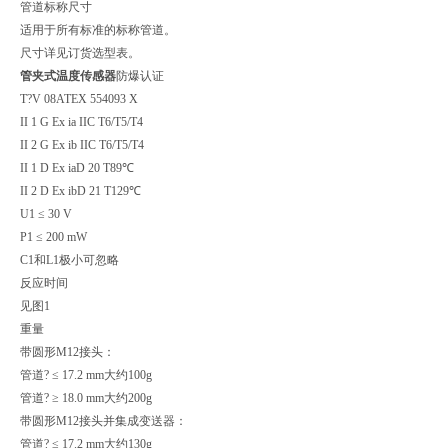
管道标称尺寸
适用于所有标准的标称管道。
尺寸详见订货选型表。
管夹式温度传感器
防爆认证
T?V 08ATEX 554093 X
II 1 G Ex ia IIC T6/T5/T4
II 2 G Ex ib IIC T6/T5/T4
II 1 D Ex iaD 20 T89℃
II 2 D Ex ibD 21 T129℃
U1 ≤ 30 V
P1 ≤ 200 mW
C1和L1极小可忽略
反应时间
见图1
重量
带圆形M12接头：
管道? ≤ 17.2 mm大约100g
管道? ≥ 18.0 mm大约200g
带圆形M12接头并集成变送器：
管道? ≤ 17.2 mm大约130g