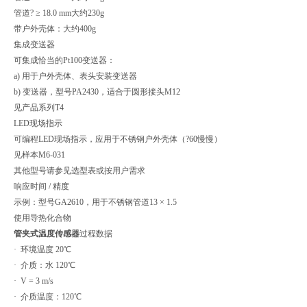
管道? ≥ 18.0 mm大约230g
带户外壳体：大约400g
集成变送器
可集成恰当的Pt100变送器：
a) 用于户外壳体、表头安装变送器
b) 变送器，型号PA2430，适合于圆形接头M12
见产品系列T4
LED现场指示
可编程LED现场指示，应用于不锈钢户外壳体（?60慢慢）
见样本M6-031
其他型号请参见选型表或按用户需求
响应时间 / 精度
示例：型号GA2610，用于不锈钢管道13 × 1.5
使用导热化合物
管夹式温度传感器
过程数据
· 环境温度 20℃
· 介质：水 120℃
· V = 3 m/s
· 介质温度：120℃