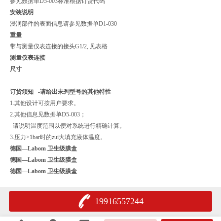
参见数据单D5-003标准根据订货代码
安装说明
浸润部件的表面信息请参见数据单D1-030
重量
带与测量仪表连接的接头G1/2, 见表格
测量仪表连接
尺寸
订货须知 -请给出未列型号的其他特性
1.其他设计可按用户要求。
2.其他信息见数据单D5-003；
请说明温度范围以便对系统进行精确计算。
3.压力>1bar时的zui大填充液体温度。
德国—Labom 卫生级膜盒
德国—Labom 卫生级膜盒
德国—Labom 卫生级膜盒
19916557244