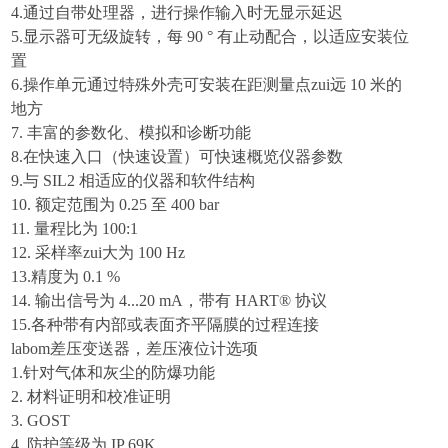
4.
通过自带处理器，进行操作输入时无显示延迟
5.
显示器可无级旋转，每 90 ° 有止动配合，以适应安装位
置
6.
操作单元通过特殊外壳可安装在距测量点zui远 10 米的
地方
7.
丰富的参数化、模拟和诊断功能
8.
在快速入口（快速设置）可快速概览仪器参数
9.
与 SIL2 相适应的仪器和软件结构
10.
额定范围为 0.25 至 400 bar
11.
量程比为 100:1
12.
采样率zui大为 100 Hz
13.
精度为 0.1 %
14.
输出信号为 4...20 mA，带有 HART® 协议
15.
各种带有内部或表面齐平隔膜的过程连接
labom差压变送器，差压液位计选项
1
.
针对气体和灰尘的防爆功能
2
.
材料证明和校准证明
3
.
GOST
4
.
防护等级为 IP 69K