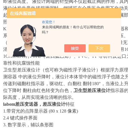
即液位高度。 液位计两端的针型阀不仅起截止阀的作用，其
液位计发生意外破损泄漏时，钢球可在介质压力作用下自动
起到安全保护作用。液位计改变零件的材料或增加一些附属
照明等功能。
欢迎您！
来自局域网的朋友！有什么可以帮助您的
KD系列卫生型差压液位计可用于各种塔、罐、槽、球型容器
吗？
系列的液位计可以做到高密封，防泄漏和适用于高温、高压
（管）液位计指示清晰度差、易破裂等缺陷，且全过程测量无
清晰、测量范围大。
卫生型差压液位计
的零部件材料采用1Cr18
1Cr18Ni9Ti衬PTFE（聚四氟乙烯）、PVC、PP 等材料
靠性和抗腐蚀性能
卫生型差压液位计（也可称为磁性浮子液位计）根据浮力原
测容器 中的液位升降时，液位计本体管中的磁性浮子也随之升
传递到磁翻柱指示器，驱动红、白翻柱 翻转180°，当液位
位下降时 翻柱由红色转变为白色，
卫生型差压液位计
指示器
际高度，从而实现液位清晰的指示。
labom差压变送器，差压液位计
特征
1.
带背光的点阵显示器 (80 x 128 像素)
2.
4 键式操作界面
3.
数字显示，辅以条形图