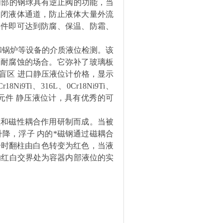
内部的钢球具有逆止阀的功能，当
关闭液体通道，防止液体大量外流
部件即可达到防腐、保温、防霜、
和锅炉等设备的介质液位检测。该
、耐腐蚀的场合。它弥补了玻璃板
盲区 进口静压液位计价格，显示
Ni9Ti、316L、0Cr18Ni9Ti、
及进口元件 静压液位计，具有优秀的可
理和磁性耦合作用研制而成。当被
降，浮子 内的*磁钢通过磁耦合
上升时翻柱由白色转变为红色，当液
的红白交界处为容器内部液位的实