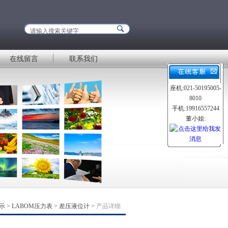
在线留言
联系我们
座机:021-50195005-
8010
手机:19916557244
董小姐:
示
>
LABOM压力表
>
差压液位计
>
产品详细