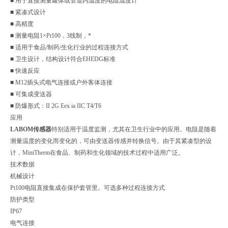
■ 用于直接测量罐体或管道内温度的电阻温度计
■ 紧凑式设计
■ 高精度
■ 测量电阻1×Pt100，3线制，*
■ 适用于食品/制药/生化行业的过程连接方式
■ 卫生设计，结构设计符合EHEDG标准
■ 快速反应
■ M12插头式电气连接或户外客体连接
■ 可集成变送器
■ 防爆形式：II 2G Eex ia IIC T4/T6
应用
LABOM传感器
特别适用于温度监测，尤其在卫生行业中的应用。电阻是随着
测量温度的变化而变化的，可由变送器传感并转换信号。由于其紧凑型的设
计，MiniTherm在食品、制药和生化领域的技术过程中适用广泛。
技术数据
机械设计
Pt100电阻直接集成在保护套管里。可选多种过程连接方式
防护类型
IP67
电气连接