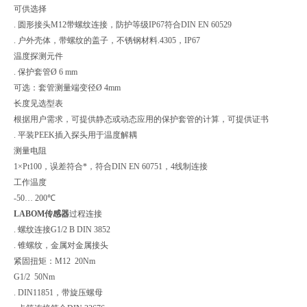
可供选择
. 圆形接头M12带螺纹连接，防护等级IP67符合DIN EN 60529
. 户外壳体，带螺纹的盖子，不锈钢材料.4305，IP67
温度探测元件
. 保护套管Ø 6 mm
可选：套管测量端变径Ø 4mm
长度见选型表
根据用户需求，可提供静态或动态应用的保护套管的计算，可提供证书
. 平装PEEK插入探头用于温度解耦
测量电阻
1×Pt100，误差符合*，符合DIN EN 60751，4线制连接
工作温度
-50… 200℃
LABOM传感器
过程连接
. 螺纹连接G1/2 B DIN 3852
. 锥螺纹，金属对金属接头
紧固扭矩：M12 20Nm
G1/2 50Nm
. DIN11851，带旋压螺母