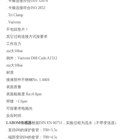
. 卡箍连接符合DIN 32676
. 卡箍连接符合ISO 2852
. Tri Clamp
. Varivent
不包括垫片！
其它过程连接方式按要求
工作压力
zui大16bar
例外：Varivent D68 Code A1512
zui大10bar
材质
接液部件不锈钢No. 1.4404
表面质量
表面粗糙度 Ra≤0.8μm
焊接 <1.6μm
可按要求电抛光
反应时间
LABOM传感器
根据DIN EN 60751，实验过程为流水（不带变送器）
. 直径Ø6的保护套管：T90=5.5s
. 端部变径Ø4的套管：T90=4.5s