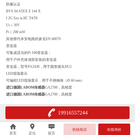
防爆认证
BVS 04 ATEX E 144 X
I 2G Eex ia IIC T4/T6
Ui ≤ 30V
Pi ≤ 200 mW
其他替代本安电路的参见EN 60079
变送器
可集成适当的Pt 100变送器：
用于户外壳体顶部安装的变送器
变送器，型号PA2430，用于圆形接头M12
LED现场显示
可编程LED现场显示，用于不锈钢体（Ø 60 mm）
进口德国LABOM传感器
GA2700，高精度
进口德国LABOM传感器
GA2700，高精度
19916557244
热线电话
在线询价
首页
定位
留言