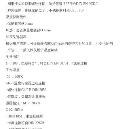
. 圆形接头M12带螺纹连接，防护等级IP67符合DIN EN 60529
. 户外壳体，带螺纹的盖子，不锈钢材料.4305，IP67
温度探测元件
. 保护套管Ø 6 mm
可选：套管测量端变径Ø 4mm
长度见选型表
根据用户需求，可提供静态或动态应用的保护套管的计算，可提供证书
. 平装PEEK插入探头用于温度解耦
测量电阻
1×Pt100，误差符合*，符合DIN EN 60751，4线制连接
工作温度
-50… 200℃
labom温度传感器过程连接
. 螺纹连接G1/2 B DIN 3852
. 锥螺纹，金属对金属接头
紧固扭矩：M12 20Nm
G1/2 50Nm
. DIN11851，带旋压螺母
. 卡箍连接符合DIN 32676