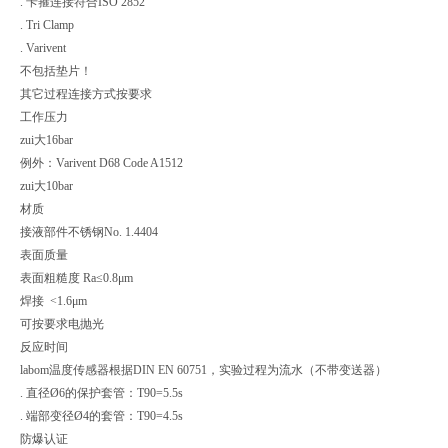
. 卡箍连接符合ISO 2852
. Tri Clamp
. Varivent
不包括垫片！
其它过程连接方式按要求
工作压力
zui大16bar
例外：Varivent D68 Code A1512
zui大10bar
材质
接液部件不锈钢No. 1.4404
表面质量
表面粗糙度 Ra≤0.8μm
焊接 <1.6μm
可按要求电抛光
反应时间
labom温度传感器根据DIN EN 60751，实验过程为流水（不带变送器）
. 直径Ø6的保护套管：T90=5.5s
. 端部变径Ø4的套管：T90=4.5s
防爆认证