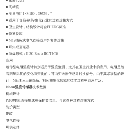
■ 紧凑式设计
■ 高精度
■ 测量电阻1×Pt100，3线制，*
■ 适用于食品/制药/生化行业的过程连接方式
■ 卫生设计，结构设计符合EHEDG标准
■ 快速反应
■ M12插头式电气连接或户外客体连接
■ 可集成变送器
■ 防爆形式：II 2G Eex ia IIC T4/T6
应用
迷你型电阻温度计特别适用于温度监测，尤其在卫生行业中的应用。电阻是随
着测量温度的变化而变化的，可由变送器传感并转换信号。由于其紧凑型的设
计，MiniTherm在食品、制药和生化领域的技术过程中适用广泛。
labom温度传感器
技术数据
机械设计
Pt100电阻直接集成在保护套管里。可选多种过程连接方式
防护类型
IP67
电气连接
可供选择