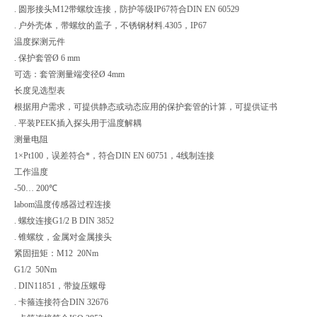
. 圆形接头M12带螺纹连接，防护等级IP67符合DIN EN 60529
. 户外壳体，带螺纹的盖子，不锈钢材料.4305，IP67
温度探测元件
. 保护套管Ø 6 mm
可选：套管测量端变径Ø 4mm
长度见选型表
根据用户需求，可提供静态或动态应用的保护套管的计算，可提供证书
. 平装PEEK插入探头用于温度解耦
测量电阻
1×Pt100，误差符合*，符合DIN EN 60751，4线制连接
工作温度
-50… 200℃
labom温度传感器过程连接
. 螺纹连接G1/2 B DIN 3852
. 锥螺纹，金属对金属接头
紧固扭矩：M12 20Nm
G1/2 50Nm
. DIN11851，带旋压螺母
. 卡箍连接符合DIN 32676