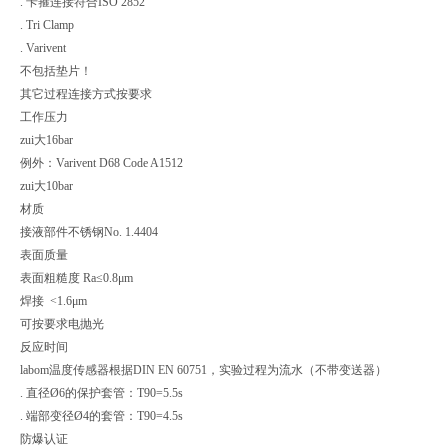
. 卡箍连接符合ISO 2852
. Tri Clamp
. Varivent
不包括垫片！
其它过程连接方式按要求
工作压力
zui大16bar
例外：Varivent D68 Code A1512
zui大10bar
材质
接液部件不锈钢No. 1.4404
表面质量
表面粗糙度 Ra≤0.8μm
焊接 <1.6μm
可按要求电抛光
反应时间
labom温度传感器根据DIN EN 60751，实验过程为流水（不带变送器）
. 直径Ø6的保护套管：T90=5.5s
. 端部变径Ø4的套管：T90=4.5s
防爆认证