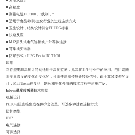
■ 紧凑式设计
■ 高精度
■ 测量电阻1×Pt100，3线制，*
■ 适用于食品/制药/生化行业的过程连接方式
■ 卫生设计，结构设计符合EHEDG标准
■ 快速反应
■ M12插头式电气连接或户外客体连接
■ 可集成变送器
■ 防爆形式：II 2G Eex ia IIC T4/T6
应用
迷你型电阻温度计特别适用于温度监测，尤其在卫生行业中的应用。电阻是随
着测量温度的变化而变化的，可由变送器传感并转换信号。由于其紧凑型的设
计，MiniTherm在食品、制药和生化领域的技术过程中适用广泛。
labom温度传感器
技术数据
机械设计
Pt100电阻直接集成在保护套管里。可选多种过程连接方式
防护类型
IP67
电气连接
可供选择