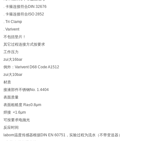
. 卡箍连接符合DIN 32676
. 卡箍连接符合ISO 2852
. Tri Clamp
. Varivent
不包括垫片！
其它过程连接方式按要求
工作压力
zui大16bar
例外：Varivent D68 Code A1512
zui大10bar
材质
接液部件不锈钢No. 1.4404
表面质量
表面粗糙度 Ra≤0.8μm
焊接 <1.6μm
可按要求电抛光
反应时间
labom温度传感器根据DIN EN 60751，实验过程为流水（不带变送器）