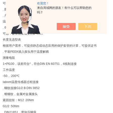
可供选择
欢迎您！
来自局域网的朋友！有什么可以帮助您的
. 圆形接头M12带螺纹连接，防护等级IP67符合DIN EN 60529
吗？
. 户外壳体，带螺纹的盖子，不锈钢材料.4305，IP67
温度探测元件
. 保护套管Ø 6 mm
可选：套管测量端变径Ø 4mm
长度见选型表
根据用户需求，可提供静态或动态应用的保护套管的计算，可提供证书
. 平装PEEK插入探头用于温度解耦
测量电阻
1×Pt100，误差符合*，符合DIN EN 60751，4线制连接
工作温度
-50… 200℃
labom温度传感器过程连接
. 螺纹连接G1/2 B DIN 3852
. 锥螺纹，金属对金属接头
紧固扭矩：M12 20Nm
G1/2 50Nm
. DIN11851，带旋压螺母