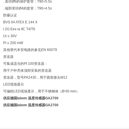
. 直径Ø6的保护套管：T90=5.5s
. 端部变径Ø4的套管：T90=4.5s
防爆认证
BVS 04 ATEX E 144 X
I 2G Eex ia IIC T4/T6
Ui ≤ 30V
Pi ≤ 200 mW
其他替代本安电路的参见EN 60079
变送器
可集成适当的Pt 100变送器：
用于户外壳体顶部安装的变送器
变送器，型号PA2430，用于圆形接头M12
LED现场显示
可编程LED现场显示，用于不锈钢体（Ø 60 mm）
供应德国labom 温度传感器GA2700
供应德国labom 温度传感器GA2700