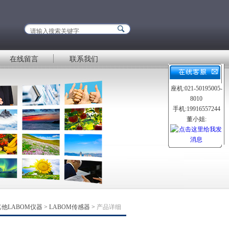
在线留言
联系我们
座机:021-50195005-
8010
手机:19916557244
董小姐:
其他LABOM仪器
>
LABOM传感器
>
产品详细