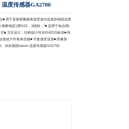
 温度传感器GA2700
特点■ 用于直接测量罐体或管道内温度的电阻温度
 测量电阻1譖t100，3线制，*■ 适用于食品/制
式■ 卫生设计，结构设计符合EHEDG标准■ 快
气连接或户外客体连接■ 可集成变送器■ 防爆形
C T4/T6。供应德国labom 温度传感器GA2700