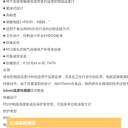
■ 用于直接测量罐体或管道内温度的电阻温度计
■ 紧凑式设计
■ 高精度
■ 测量电阻1×Pt100，3线制，*
■ 适用于食品/制药/生化行业的过程连接方式
■ 卫生设计，结构设计符合EHEDG标准
■ 快速反应
■ M12插头式电气连接或户外客体连接
■ 可集成变送器
■ 防爆形式：II 2G Eex ia IIC T4/T6
应用
迷你型电阻温度计特别适用于温度监测，尤其在卫生行业中的应用。电阻是随着测
转换信号。由于其紧凑型的设计，MiniTherm在食品、制药和生化领域的技术过程
labom温度传感器
技术数据
机械设计
Pt100电阻直接集成在保护套管里。可选多种过程连接方式
防护类型
IP67
电气连接