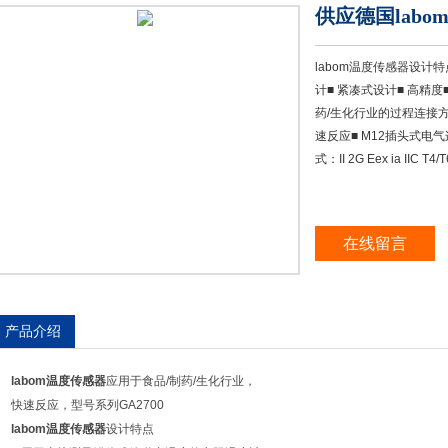
供应德国labom
labom温度传感器设计
计■ 紧凑式设计■ 高精度■
药/生化行业的过程连接方
速反应■ M12插头式电
式：II 2G Eex ia II
在线留言
产品介绍
labom温度传感器
应用于食品/制药/生化行业，
快速反应，型号系列GA2700
labom温度传感器
设计特点