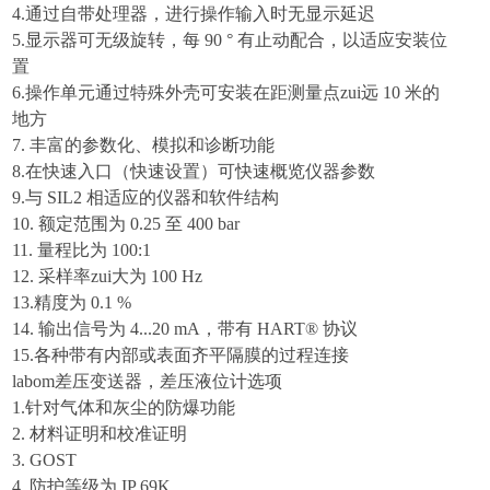
4.
通过自带处理器，进行操作输入时无显示延迟
5.
显示器可无级旋转，每 90 ° 有止动配合，以适应安装位
置
6.
操作单元通过特殊外壳可安装在距测量点zui远 10 米的
地方
7.
丰富的参数化、模拟和诊断功能
8.
在快速入口（快速设置）可快速概览仪器参数
9.
与 SIL2 相适应的仪器和软件结构
10.
额定范围为 0.25 至 400 bar
11.
量程比为 100:1
12.
采样率zui大为 100 Hz
13.
精度为 0.1 %
14.
输出信号为 4...20 mA，带有 HART® 协议
15.
各种带有内部或表面齐平隔膜的过程连接
labom差压变送器，差压液位计选项
1
.
针对气体和灰尘的防爆功能
2
.
材料证明和校准证明
3
.
GOST
4
.
防护等级为 IP 69K