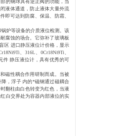
内部的钢球具有逆止阀的功能，当
关闭液体通道，防止液体大量外流
部件即可达到防腐、保温、防霜、
和锅炉等设备的介质液位检测。该
、耐腐蚀的场合。它弥补了玻璃板
盲区 进口静压液位计价格，显示
Ni9Ti、316L、0Cr18Ni9Ti、
及进口元件 静压液位计，具有优秀的可
理和磁性耦合作用研制而成。当被
降，浮子 内的*磁钢通过磁耦合
上升时翻柱由白色转变为红色，当液
的红白交界处为容器内部液位的实