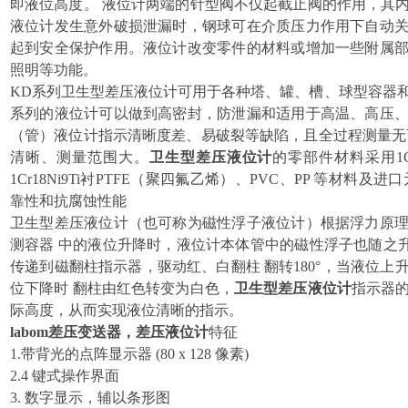
即液位高度。 液位计两端的针型阀不仅起截止阀的作用，其
液位计发生意外破损泄漏时，钢球可在介质压力作用下自动
起到安全保护作用。液位计改变零件的材料或增加一些附属
照明等功能。
KD系列卫生型差压液位计可用于各种塔、罐、槽、球型容器
系列的液位计可以做到高密封，防泄漏和适用于高温、高压
（管）液位计指示清晰度差、易破裂等缺陷，且全过程测量无
清晰、测量范围大。
卫生型差压液位计
的零部件材料采用1Cr18
1Cr18Ni9Ti衬PTFE（聚四氟乙烯）、PVC、PP 等材料
靠性和抗腐蚀性能
卫生型差压液位计（也可称为磁性浮子液位计）根据浮力原
测容器 中的液位升降时，液位计本体管中的磁性浮子也随之升
传递到磁翻柱指示器，驱动红、白翻柱 翻转180°，当液位
位下降时 翻柱由红色转变为白色，
卫生型差压液位计
指示器
际高度，从而实现液位清晰的指示。
labom差压变送器，差压液位计
特征
1.
带背光的点阵显示器 (80 x 128 像素)
2.
4 键式操作界面
3.
数字显示，辅以条形图