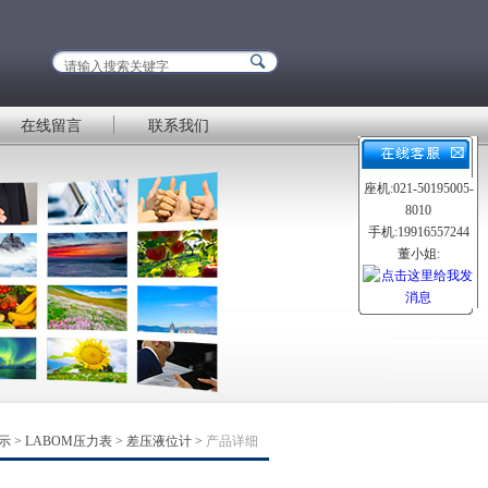
在线留言
联系我们
座机:021-50195005-
8010
手机:19916557244
董小姐:
示
>
LABOM压力表
>
差压液位计
>
产品详细