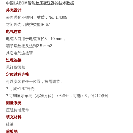
中国
LABOM
智能差压变送器的技术数据
外壳设计
表面强化不锈钢，材质：
No. 1.4305
封闭外壳，防护类型
IP 67
电气连接
电缆入口用于电缆直径
5…10 mm
，
端子螺纹接头达到
2.5 mm2
其它电气连接请
过程连接
见订货须知
定位过程连接
可以安装在任一位置，按需调节：
?
可旋
±170°
外壳
?
可调显示单元（标准方位）：
6
点钟，可选：
3
，
9
和
12
点钟
测量系统
压阻传感元件
填充材料
硅油
前玻璃