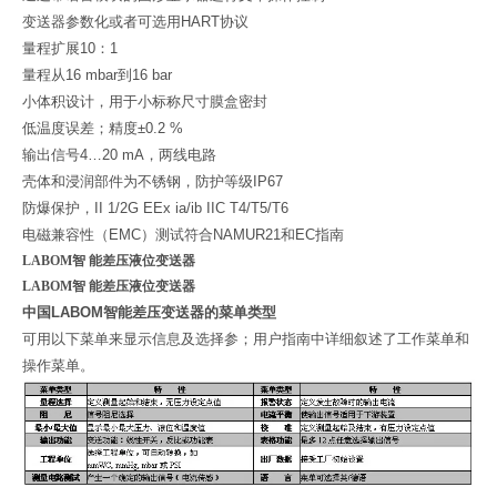
变送器参数化或者可选用
HART
协议
量程扩展
10
：
1
量程从
16 mbar
到
16 bar
小体积设计，用于小标称尺寸膜盒密封
低温度误差；精度
±0.2 %
输出信号
4…20 mA
，两线电路
壳体和浸润部件为不锈钢，防护等级
IP67
防爆保护，
II 1/2G EEx ia/ib IIC T4/T5/T6
电磁兼容性（
EMC
）测试符合
NAMUR21
和
EC
指南
LABOM智 能差压液位变送器
LABOM智 能差压液位变送器
中国
LABOM
智能差压变送器的菜单类型
可用以下菜单来显示信息及选择参；用户指南中详细叙述了工作菜单和
操作菜单。