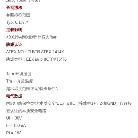
zui大
75bar
（两边）
长期漂移
参照标称范围
Typ. 0.1% /
年
过载影响
<0.01%
标称量程
*
静压力
/bar
防爆认证
ATEX-NO
：
TUV99 ATEX 1414X
防爆类型：
EEx ia/ib IIC T4/T5/T6
Ta =
环境温度
Tm =
介质温度
超出温度范围详见
“
特殊条件
”
。
电气数据
内部电路保护类型
“
本质安全
”EEx ia IIC
（接线柱
1+
，
2-
和
GND
）仅连接
被认证的本质安全电路
Ui = 30V
Ii = 150mA
Pi = 1W