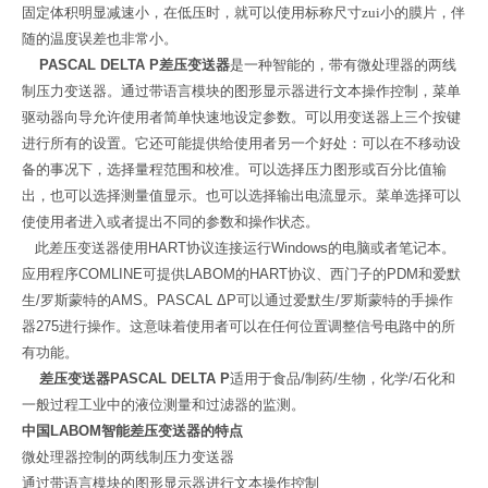
固定体积明显减速小，在低压时，就可以使用标称尺寸zui小的膜片，伴
随的温度误差也非常小。
PASCAL DELTA P
差压变送器
是一种智能的，带有微处理器的两线
制压力变送器。通过带语言模块的图形显示器进行文本操作控制，菜单
驱动器向导允许使用者简单快速地设定参数。可以用变送器上三个按键
进行所有的设置。它还可能提供给使用者另一个好处：可以在不移动设
备的事况下，选择量程范围和校准。可以选择压力图形或百分比值输
出，也可以选择测量值显示。也可以选择输出电流显示。菜单选择可以
使使用者进入或者提出不同的参数和操作状态。
此差压变送器使用
HART
协议连接运行
Windows
的电脑或者笔记本。
应用程序
COMLINE
可提供
LABOM
的
HART
协议、西门子的
PDM
和爱默
生
/
罗斯蒙特的
AMS
。
PASCAL ΔP
可以通过爱默生
/
罗斯蒙特的手操作
器
275
进行操作。这意味着使用者可以在任何位置调整信号电路中的所
有功能。
差压变送器
PASCAL DELTA P
适用于食品
/
制药
/
生物，化学
/
石化和
一般过程工业中的液位测量和过滤器的监测。
中国
LABOM
智能差压变送器的特点
微处理器控制的两线制压力变送器
通过带语言模块的图形显示器进行文本操作控制