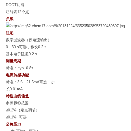
ROOT
功能
功能表
12
个点
负载
阻尼
数字滤波器（仅电流输出）
0…30 s
可选，步长
0.2 s
基本电子阻尼
0.2 s
测量周期
标准：
typ. 0.8s
电流传感功能
标准：
3.6…21.5mA
可选，步
长
0.01mA
特性曲线偏差
参照标称范围
≤0.2%
（定点调节）
≤0.1%
可选
公称压力