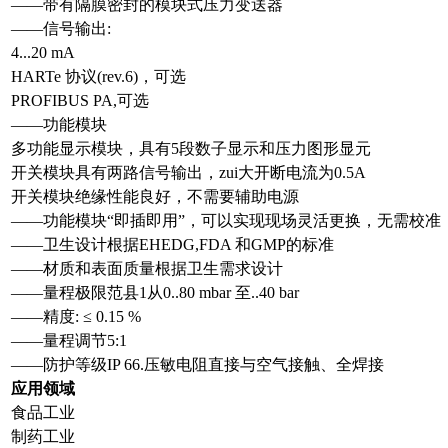
——带有隔膜密封的模块式压力变送器
——信号输出:
4...20 mA
HARTe 协议(rev.6)，可选
PROFIBUS PA,可选
——功能模块
多功能显示模块，具有5段数子显示和压力图形显元
开关模块具有两路信号输出，zui大开断电流为0.5A
开关模块绝缘性能良好，不需要辅助电源
——功能模块“即插即用”，可以实现现场灵活更换，无需校准
——卫生设计根据EHEDG,FDA 和GMP的标准
——材质和表面质量根据卫生需求设计
——量程极限范县1从0..80 mbar 至..40 bar
——精度: ≤ 0.15 %
——量程调节5:1
——防护等级IP 66.压敏电阻直接与空气接触、全焊接
应用领域
食品工业
制药工业