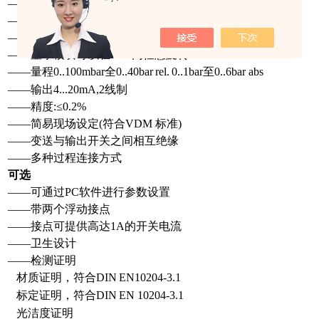
——
卫生设计，壳体无痕
——
护等级IP65
——
4位:数LED显示,可镜像翻转180
°
——
显示模块可以在300
°
内任意旋转
——量
程0..100mbar全0..40bar
rel.
0..1bar至0..6bar abs
——
输出4...
2
0mA,2线制
——
精度:
≤
0.2%
——简易
现场设定(符合VDM 标准)
——
变送与输出开关之间相互绝缘
——
多种过程连接方式
可选
——
可通过PC软件进行参数设置
——
带两个浮动接点
——
接点可提供高达1A的开关电流
——
卫生设计
——
检测证明
材质证明，符合DIN
EN10204-3.1
标定证明，符合DIN
EN 10204-3.1
光洁度证明