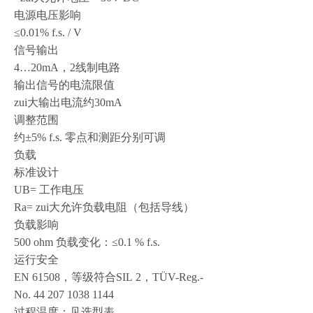
电源电压影响
≤0.01% f.s. / V
信号输出
4…20mA，2线制电路
输出信号的电流限值
zui大输出电流约30mA
调整范围
约±5% f.s. 零点和测距分别可调
负载
标准设计
UB= 工作电压
Ra= zui大允许负载电阻（包括导线）
负载影响
500 ohm 负载变化：≤0.1 % f.s.
运行安全
EN 61508，等级符合SIL 2，TÜV-Reg.-
No. 44 207 1038 1144
过程温度：见选型表