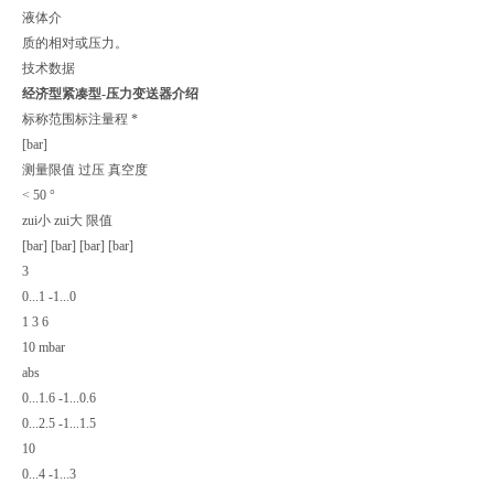
液体介
质的相对或压力。
技术数据
经济型紧凑型-压力变送器介绍
标称范围标注量程 *
[bar]
测量限值 过压 真空度
< 50 °
zui小 zui大 限值
[bar] [bar] [bar] [bar]
3
0...1 -1...0
1 3 6
10 mbar
abs
0...1.6 -1...0.6
0...2.5 -1...1.5
10
0...4 -1...3