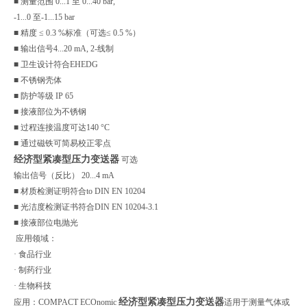
■ 测量范围 0...1 至 0...40 bar,
-1...0 至-1...15 bar
■ 精度 ≤ 0.3 %标准（可选≤ 0.5 %）
■ 输出信号4...20 mA, 2-线制
■ 卫生设计符合EHEDG
■ 不锈钢壳体
■ 防护等级 IP 65
■ 接液部位为不锈钢
■ 过程连接温度可达140 °C
■ 通过磁铁可简易校正零点
经济型紧凑型压力变送器
可选
输出信号（反比） 20...4 mA
■ 材质检测证明符合to DIN EN 10204
■ 光洁度检测证书符合DIN EN 10204-3.1
■ 接液部位电抛光
应用领域：
· 食品行业
· 制药行业
· 生物科技
经济型紧凑型压力变送器
应用：COMPACT ECOnomic
适用于测量气体或