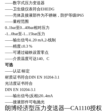
——数字式压力变送器
——卫生级仪表符合EHEDG
——壳体及接液部件为不锈钢，防护等级IP65
——量程范围
0..1bar至0...40bar相对压力
-1...0bar至-1...15bar压力
——输出信号4..20 mA,2-线制
——精度≤0.3 %
——可通过磁铁设置零点
——介质温度可达140。C
可选
——认证/标定
材质证书符合DIN EN 10204-3.1
光洁度证书符合
DIN EN 10204-3.1
——输出信号(反相)20..4mA
——接液部件可电抛光
朗博经济型压力变送器—
CA1110授权