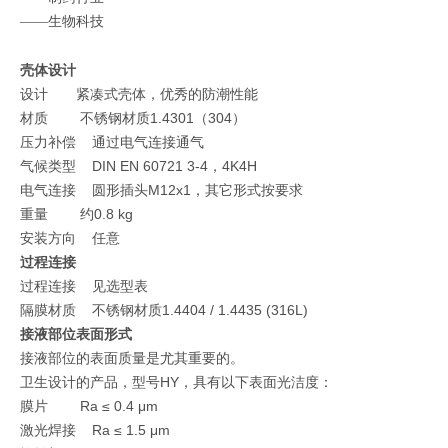
生物科技
——
技术数据
壳体设计
设计
紧凑式壳体，优秀的防潮性能
材质 不锈钢材质1.4301
304
（
）
压力补偿 通过电气连接通气
气候类型 DIN EN 60721 3-4
4K4H
，
电气连接 圆形插头M12x1，其它形式按要求
重量 约0.8 kg
安装方向 任意
过程连接
过程连接 见
选型表
隔膜材质 不锈钢材质1.4404 / 1.4435 (316L)
接液部位表面形式
接液部位的表面质量是尤其重要的。
卫生设计的产品，型号HY，具有以下表面光洁度：
膜片 Ra ≤ 0.4 μm
激光焊接 Ra ≤ 1.5 μm