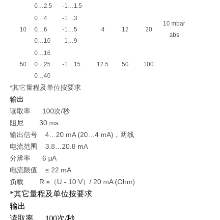
0…2.5
-1…1.5
0…4
-1…3
10 mbar
10
0…6
-1…5
4
12
20
abs
0…10
-1…9
0…16
50
0…25
-1…15
12.5
50
100
0…40
*其它量程及单位按要求
输出
读取率 100次/秒
阻尼 30 ms
输出信号 4…20 mA (20…4 mA)
线
，两
电流范围 3.8…20.8 mA
分辨率 6 μA
电流限值 ≤ 22 mA
负载 R ≤（U - 10 V）/ 20 mA (Ohm)
*其它量程及单位按要求
输出
读取率 100次/秒