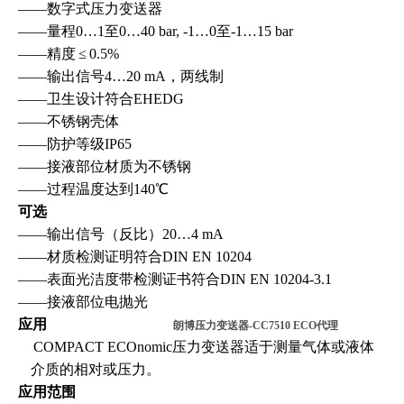
——
数字式压力变送器
——
量程0…1至0…40 bar, -1…0至-1…15 bar
——
精度
≤
0.
5
%
——
输出信号4…20 mA，
两
线制
——
卫生设计符合EHEDG
——
不锈钢壳体
——
防护等级IP65
——
接液部位材质为不锈钢
——
过程温度达到140℃
可选
——
输出信号
（
反比
）
20…4 mA
——
材质检测证明符合DIN EN 10204
——
表面光洁度带检测证书符合DIN EN 10204-3.1
——
接液部位电抛光
应用
朗博压力变送器-CC7510 ECO代理
COMPACT ECOnomic压力变送器适于测量气体或液体
介质的相对或压力。
应用范围