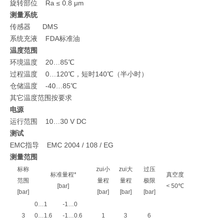
旋转部位 Ra ≤ 0.8 μm
测量系统
传感器 DMS
系统充液 FDA标准油
温度范围
环境温度 20…85℃
过程温度 0…120℃，短时140℃（半小时）
仓储温度 -40…85℃
其它温度范围按要求
电源
运行范围 10…30 V DC
测试
EMC指导 EMC 2004 / 108 / EG
测量范围
标称
zui小
zui大
过压
标准量程*
真空度
范围
量程
量程
极限
[bar]
< 50℃
[bar]
[bar]
[bar]
[bar]
0…1
-1…0
3
0…1.6
-1…0.6
1
3
6