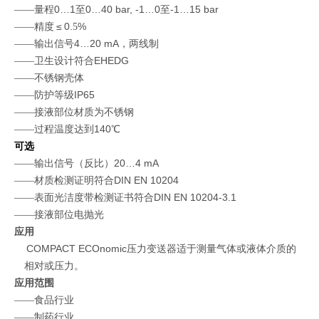
量程0…1至0…40 bar, -1…0至-1…15 bar
——
精度
≤
0.
%
——
5
输出信号4…20 mA，
两
线制
——
卫生设计符合EHEDG
——
不锈钢壳体
——
防护等级IP65
——
接液部位材质为不锈钢
——
过程温度达到140℃
——
可选
输出信号
（
反比
）
20…4 mA
——
材质检测证明符合DIN EN 10204
——
表面光洁度带检测证书符合DIN EN 10204-3.1
——
接液部位电抛光
——
应用
COMPACT ECOnomic压力变送器适于测量气体或液体介质的
相对或压力。
应用范围
食品行业
——
制药行业
——