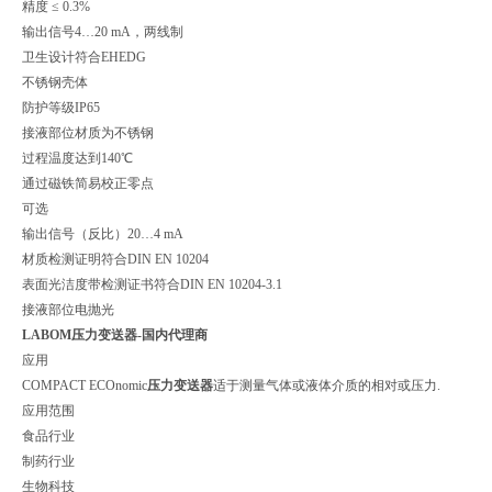
精度 ≤ 0.3%
输出信号4…20 mA，两线制
卫生设计符合EHEDG
不锈钢壳体
防护等级IP65
接液部位材质为不锈钢
过程温度达到140℃
通过磁铁简易校正零点
可选
输出信号（反比）20…4 mA
材质检测证明符合DIN EN 10204
表面光洁度带检测证书符合DIN EN 10204-3.1
接液部位电抛光
LABOM压力变送器-国内代理商
应用
COMPACT ECOnomic
压力变送器
适于测量气体或液体介质的相对或压力.
应用范围
食品行业
制药行业
生物科技