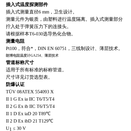
插入式温度探测部件
插入式测量直径6 mm，卫生设计。
测量元件为银质，由塑料进行温度隔离。插入式测量部分
拧入处于弹簧压力下的连接头。
请根据样本T6-030选导热化合物。
测量电阻
Pt100，符合*，DIN EN 60751，三线制设计、薄层技术。
朗博电阻温度计GA254、薄层技术
管道标称尺寸
适用于所有标准的标称管道。
尺寸详见订货选型表。
防爆认证
TÜV 08ATEX 554093 X
II 1 G Ex ia IIC T6/T5/T4
II 2 G Ex ib IIC T6/T5/T4
II 1 D Ex iaD 20 T89℃
II 2 D Ex ibD 21 T129℃
U
≤ 30 V
1