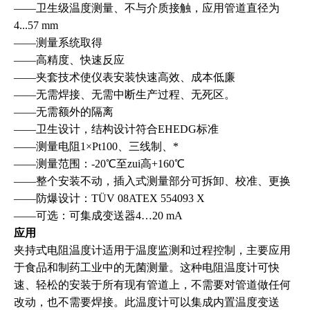
——
卫生级温度测量、不与介质接触，应用管道直径为
4...57 mm
——
测量系统取得
——
高精度、快速反应
——
夹套技术使仪表安装快速高效、成本低廉
——
无需焊接、无需中断生产过程、无死区。
——
无需额外的隔离
——
卫生设计，结构设计符合EHEDG标准
——
测量电阻1×Pt100、三线制、*
——
测量范围：-20℃至zui高+160℃
——
整个安装不动，插入式测量部分可拆卸、校准、更换
——
防爆设计：TÜV 08ATEX 554093 X
——
可选：可集成变送器4…20 mA
应用
夹持式电阻温度计适用于温度监测和过程控制，主要应用
于食品和制药工业中的无菌测量。这种电阻温度计可快
速、轻松的安装于所有现有管道上，不需要对管道做任何
改动，也不需要焊接。此温度计可以集成内置温度变送