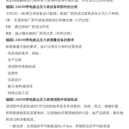
装必须能确保运行期间有污染倾向群体不能生成；并且清洁无任何瑕庇。
德国LABOM带电接点压力表设备和部件的分类
EHEDG（欧洲洁净设备设计集团）根据厂房的清洁度将其化分为三个种类。
Ⅰ类：无需拆卸厂房可就地清除灰灶和微生物（CIP过程）
Ⅱ类：通过拆卸厂房清洁环境
Ⅲ类：减少微生物的厂房清洁度（封闭过程）
德国LABOM带电接点压力表测量设备的要求
除度量微方面的要求，设计洁净压力表时还需考虑
· 些其他的条件，例如：
· 生产过程
· 浸润部件表面组成
· 连接性
· 仪器设计
· 耐力/材料兼容性
· 特殊过程工况
德国LABOM带电接点压力表浸润部件表面组成
浸润部件表面组成对CIP过程的效率是非常得要的。刮痕，死点，精微针眼，
腔和裂缝都是应该避免的，以抵御由非期望物质的污染，如产品残渣，微生物
和清洁和消毒残渣。
一般说来，光滑面的平均粗糙值Ra≤0.8μm，焊接附近的平均粗造值