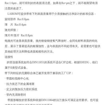
Ra≤1.6μm，就可得到好的表面清洁度。如果在Ra=μm之下，就不能期望有清
洁度的改进了。
LABOM可提供带有下列表面质量用于介质接触的洁净设计的标准仪器：
旋转部件 Ra≤0.8μm
簿 片 Ra≤0.4μm
激光焊接：
簿片/叶形片 Ra≤0.8μm
电抛光可改善表面质量。抛光铬镍铜使氧气释放时，会同化材料表面的钝化
层，展示了显著提高的耐腐蚀性，这与表面的不同处理有关。若需要也可提供
其他处理方法和降低表面粗糙性的方法。
连接性
的管连接系统如符合DIN11851的系统不适合CIP过程。根据EHEDG，他们
属于II类型式设备。
带下列特征的无菌联合体已被开发用于兼容的工厂CIP：
· 带圆柱指南中心化
· 拉力状态下的金属堵塞
· 定义的预加压力密封系统
· 管内无清除密封
带圆形螺纹的管系统和依据DIN11864的法兰接头可满足这些要求。也可提