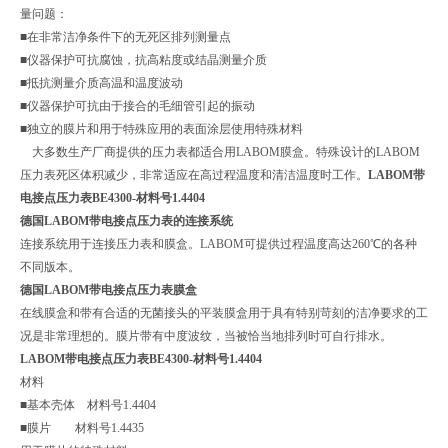
量问题：
■在非常洁净条件下的无死区排列测量点
■仪器保护可抗腐蚀，抗高粘度或结晶测量介质
■抵抗测量介质高温和温度波动
■仪器保护可抗由于接合的毛细管引起的振动
■独立的膜片和用于特殊应用的表面涂层使用特殊材料
大多数生产厂商提供的压力表都适合用LABOM膜盒。特殊设计的LABOM
压力表死区体积减少，非常适应在高过程温度和清洁温度时工作。
LABOM带
电接点压力表BE4300-材料号1.4404
德国LABOM带电接点压力表的连接系统
连接系统用于连接压力表和膜盒。LABOM可提供过程温度高达260℃的各种
不同版本。
德国LABOM带电接点压力表膜盒
在线膜盒和带有合适的无菌接头的平装膜盒用于具有特别苛刻的洁净要求的工
况是非常理想的。膜片带有中度波纹，当被恰当地排列时可自行排水。
LABOM带电接点压力表BE4300-材料号1.4404
材料
■基本壳体 材料号1.4404
■膜片 材料号1.4435