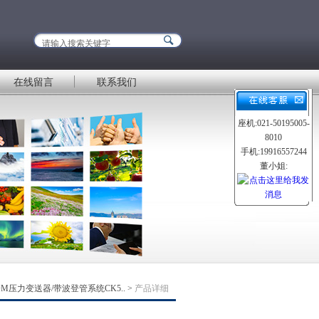
在线留言
联系我们
座机:021-50195005-
8010
手机:19916557244
董小姐:
OM压力变送器/带波登管系统CK5..
>
产品详细