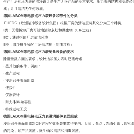
生产厂房和压力表的洁净设计是生产无误产品的基本要求。压力表的结构和安装必
成；并且清洁无任何瑕庇。
德国LABOM带电接点压力表设备和部件的分类
EHEDG（欧洲洁净设备设计集团）根据厂房的清洁度将其化分为三个种类。
Ⅰ类：无需拆卸厂房可就地清除灰灶和微生物（CIP过程）
Ⅱ类：通过拆卸厂房清洁环境
Ⅲ类：减少微生物的厂房清洁度（封闭过程）
德国LABOM带电接点压力表测量设备的要求
除度量微方面的要求，设计洁净压力表时还需考虑
· 些其他的条件，例如：
· 生产过程
· 浸润部件表面组成
· 连接性
· 仪器设计
· 耐力/材料兼容性
· 特殊过程工况
德国LABOM带电接点压力表浸润部件表面组成
浸润部件表面组成对CIP过程的效率是非常得要的。刮痕，死点，精微针眼，腔和
的污染，如产品残渣，微生物和清洁和消毒残渣。