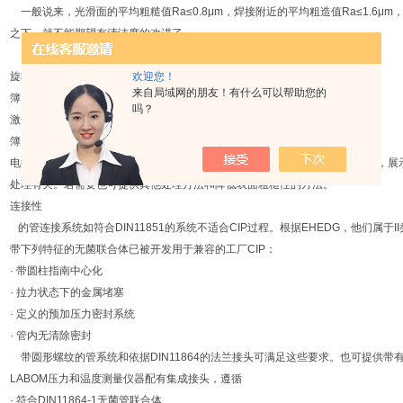
一般说来，光滑面的平均粗糙值Ra≤0.8μm，焊接附近的平均粗造值Ra≤1.6μm
之下，就不能期望有清洁度的改进了。
LABOM可提供带有下列表面质量用于介质接触的洁净设计的标准仪器：
旋转部件 Ra≤0.8μm
欢迎您！
来自局域网的朋友！有什么可以帮助您的
簿 片 Ra≤0.4μm
吗？
激光焊接：
簿片/叶形片 Ra≤0.8μm
电抛光可改善表面质量。抛光铬镍铜使氧气释放时，会同化材料表面的钝化层，展
处理有关。若需要也可提供其他处理方法和降低表面粗糙性的方法。
连接性
的管连接系统如符合DIN11851的系统不适合CIP过程。根据EHEDG，他们属于I
带下列特征的无菌联合体已被开发用于兼容的工厂CIP：
· 带圆柱指南中心化
· 拉力状态下的金属堵塞
· 定义的预加压力密封系统
· 管内无清除密封
带圆形螺纹的管系统和依据DIN11864的法兰接头可满足这些要求。也可提供带
LABOM压力和温度测量仪器配有集成接头，遵循
· 符合DIN11864-1无菌管联合体