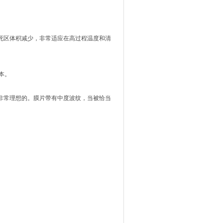
表死区体积减少，非常适应在高过程温度和清
本。
非常理想的。膜片带有中度波纹，当被恰当