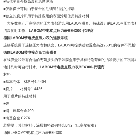
■抵抗测量介质高温和温度波动
■仪器保护可抗由于接合的毛细管引起的振动
■独立的膜片和用于特殊应用的表面涂层使用特殊材料
大多数生产厂商提供的压力表都适合用LABOM膜盒。特殊设计的LABOM压力
洁温度时工作。
LABOM带电接点压力表BE4300-代理商
德国LABOM带电接点压力表的连接系统
连接系统用于连接压力表和膜盒。LABOM可提供过程温度高达260℃的各种不同版
德国LABOM带电接点压力表膜盒
在线膜盒和带有合适的无菌接头的平装膜盒用于具有特别苛刻的洁净要求的工况是
地排列时可自行排水。
LABOM带电接点压力表BE4300-代理商
材料
■基本壳体 材料号1.4404
■膜片 材料号1.4435
用于膜片的特殊材料
■钽
■铜、镍基合金400
■镍基合金 C276
若需要，其他材料，涂层和铬镍铜符合BN2（巴塞尔标准）
德国LABOM带电接点压力表BE4300