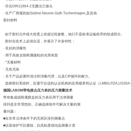
· 符合DIN11864-2无菌法兰接头
· 生产厂商规则如Südmo.Neumo.Guth.Tuchenhagen,及其他
密封材料
由于密封元件很大程度上依据过程参数，他们不是标准运输程序的组成部分。
密封在技术上必须合适，并展示了许多特性：
· 良好的消毒性
· 用于高效去除附属微粒的光滑表面
· *无毒材料
· 无色无味
· 关于产品必要时清洁和消毒代理，以及CIP循环的耐力。
选择密封系统时，应遵守合适的认证机构的应用规章和认证（LMBG,FDA,US30A
德国LABOM带电接点压力表的压力测量技术
带有集成或附属膜盒的压力表应用于洁净测量
排列是非常理想的。正确选择组件可解决大量的测
量问题：
■在非常洁净条件下的无死区排列测量点
■仪器保护可抗腐蚀，抗高粘度或结晶测量介质