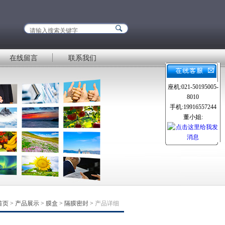
在线留言
联系我们
座机:021-50195005-
8010
手机:19916557244
董小姐:
首页
>
产品展示
>
膜盒
>
隔膜密封
>
产品详细