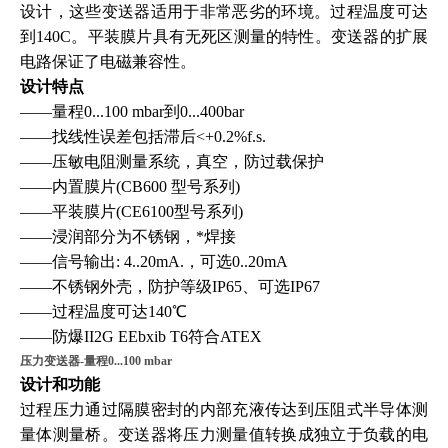
设计，这些变送器适用于非常恶劣的环境。过程温度可达
到140C。平装膜片具有无死区测量的特性。变送器的扩展
电路保证了电磁兼容性。
设计特点
——量程0...100 mbar到0...400bar
——找线性误差包括滞后<+0.2%f.s.
——压敏电阻测量系统，真空，防过载保护
——内置膜片(CB600 型号系列)
——平装膜片(CE6100型号系列)
——浸润部分为不锈钢，*焊接
——信号输出: 4..20mA.，可选0..20mA
——不锈钢外壳，防护等级IP65、可选IP67
——过程温度可达140℃
——防爆II2G EEbxib T6符合ATEX
压力变送器-量程0...100 mbar
设计和功能
过程压力通过隔膜密封的内部充液传达到压阻式半导体测
量体测量桥。变送器将压力测量值转换成独立于负载的电