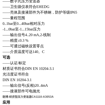
——数字式压力变送器
——卫生级仪表符合EHEDG
——壳体及接液部件为不锈钢，防护等级IP65
——量程范围
0..1bar至0...40bar相对压力
-1...0bar至-1...15bar压力
——输出信号4..20 mA,2-线制
——精度≤0.3 %
——可通过磁铁设置零点
——介质温度可达140。C
可选
——认证/标定
材质证书符合DIN EN 10204-3.1
光洁度证书符合
DIN EN 10204-3.1
——输出信号(反相)20..4mA
——接液部件可电抛光
朗博-经济型压力变送器CA1110-A3053A
应用