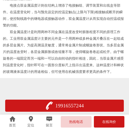
电接点双金属温度计则在结构上增添了电接触组、调节装置和出线盒等部
件。在温度变化时，当与预先设定的控温定触点(上限与下限)相接触或断开的瞬
间，使控制线路中的继电器或接触器动作，双金属温度计从而实现自动控温或报
警的功能。
双金属温度计是利用两种不同金属在温度改变时膨胀程度不同的原理工作
的。工业用双金属温度计主要的元件是一个用两种或多种金属片叠压在一起组成
的多层金属片。为提高测温灵敏度，通常将金属片制成螺旋卷形状。当多层金属
片的温度改变时，各层金属膨胀或收缩量不等，使得螺旋卷卷起或松开。由于螺
旋卷的一端固定而另一端和一可以自由转动的指针相连，因此，当双金属片感受
到温度变化时，指针即可在一圆形分度标尺上指示出温度来。这种温度计和棒状
的玻璃液体温度计的用途相似，但可使用在机械强度要求更高的条件下。
19916557244
热线电话
在线询价
首页
定位
留言