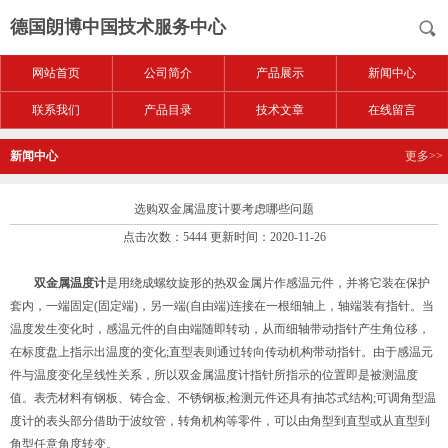
德国朗博中国技术服务中心
网站首页
公司简介
产品展示
新闻中心
联系我们
产品目录
技术文章
在线留言
新闻中心
更多>>
选购双金属温度计要考虑哪些问题
点击次数：5444 更新时间：2020-11-26
双金属温度计
是用绕成螺纹旋形的热双金属片作感温元件，并将它装在保护
套内，一端固定(固定端)，另一端(自由端)连接在一根细轴上，轴端装有指针。当
温度发生变化时，感温元件的自由端随即转动，从而细轴带动指针产生角位移，
在标度盘上指示出温度的变化;直型表则通过转向传动机构带动指针。由于感温元
件与温度变化呈线性关系，所以双金属温度计指针所指示的位置即是被测温度
值。表壳材料有钢板、铸合金、不锈钢板;检测元件还具有抽芯式结构;可调角型温
度计的表头部分借助于波纹管，转角机构等零件，可以由角型到直型或从直型到
角型任意角度转变。