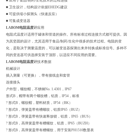
■ 应用于食品/制药/生化技术的过程连接
■ 卫生设计，结构设计依据EHEDG建议
■ 可提供缩小探测头（快速反应）
■ 可集成变送器
LABOM电阻温度计
应用
电阻式温度计适用于罐体和管道的操作。所有标准过程连接方式都可提供。因
为其坚固的设计，尤其适用于食品/制药/生化中很多的技术过程。电阻的变
化，是取决于测量温度的，可以被变送器探测出来并转换成标准信号。多种不
同的变送器可供选择安装于顶部，以适应不同应用的需要。
LABOM电阻温度计
技术数据
机械设计
插入测量（可更换），带有接线盒和套管
连接接头
户外型，螺纹帽，不锈钢No. 1.4301，IP67
形式B，帽带有两个螺纹槽，铝质，IP54，标准
? 形式B，螺纹帽，塑料材质，IP54（BK）
? 形式B，弹簧盖带有槽螺纹，铝质IP65（BUZ）
? 形式B，弹簧盖带有快速释放锁，铝质，IP65（BUS）
? 形式B，高弹簧盖带有槽螺纹，铝质，IP65（BUZH）
? 形式B，高弹簧盖带有槽螺纹，用于安装PH1510数显表