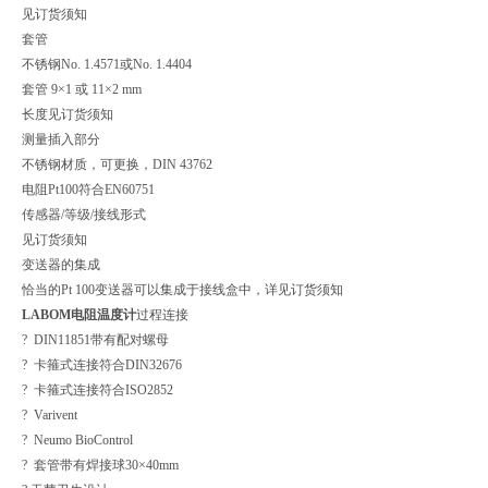
见订货须知
套管
不锈钢No. 1.4571或No. 1.4404
套管 9×1 或 11×2 mm
长度见订货须知
测量插入部分
不锈钢材质，可更换，DIN 43762
电阻Pt100符合EN60751
传感器/等级/接线形式
见订货须知
变送器的集成
恰当的Pt 100变送器可以集成于接线盒中，详见订货须知
LABOM电阻温度计
过程连接
? DIN11851带有配对螺母
? 卡箍式连接符合DIN32676
? 卡箍式连接符合ISO2852
? Varivent
? Neumo BioControl
? 套管带有焊接球30×40mm