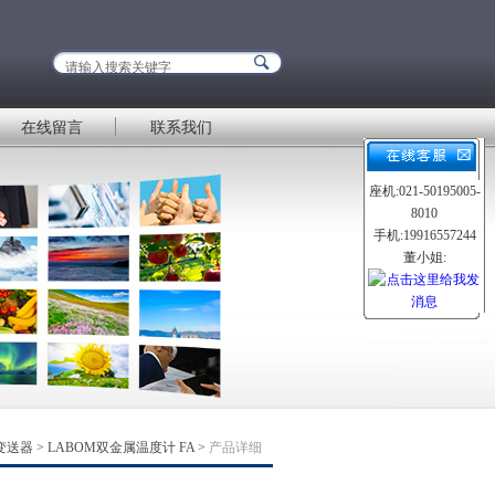
在线留言
联系我们
座机:021-50195005-
8010
手机:19916557244
董小姐:
变送器
>
LABOM双金属温度计 FA
>
产品详细