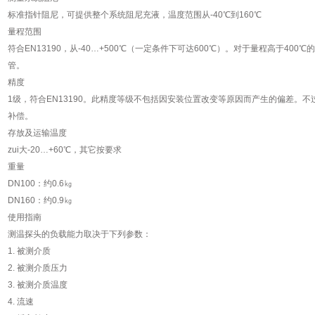
标准指针阻尼，可提供整个系统阻尼充液，温度范围从
-40
℃
到
160
℃
量程范围
符合
EN13190
，从
-40…+500
℃
（一定条件下可达
600
℃
）。对于量程高于
400
℃
的
管。
精度
1
级，符合
EN13190
。此精度等级不包括因安装位置改变等原因而产生的偏差。不
补偿。
存放及运输温度
zui大
-20…+60
℃
，其它按要求
重量
DN100
：约
0.6
㎏
DN160
：约
0.9
㎏
使用指南
测温探头的负载能力取决于下列参数：
1.
被测介质
2.
被测介质压力
3.
被测介质温度
4.
流速