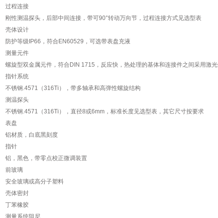
过程连接
刚性测温探头，后部中间连接，带可
90°
转动万向节，过程连接方式见选型表
壳体设计
防护等级
IP66
，符合
EN60529
，可选带表盘充液
测量元件
螺旋型双金属元件，符合
DIN 1715
，反应快，热处理的基体和连接件之间采用激光
指针系统
不锈钢
.4571
（
316Ti
），带多轴承和高弹性螺旋结构
测温探头
不锈钢
.4571
（
316Ti
），直径
8
或
6mm
，标准长度见选型表，其它尺寸按要求
表盘
铝材质，白底黑刻度
指针
铝，黑色，带零点校正微调装置
前玻璃
安全玻璃或高分子塑料
壳体密封
丁苯橡胶
测量系统阻尼