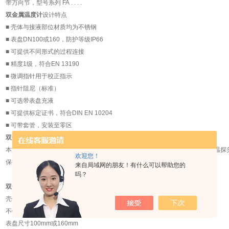
带万向节，型号系列
FA . . . .
双金属温度计
设计特点
■
壳体与接液部位材质均为不锈钢
■
表盘
DN100
或
160
，防护等级
IP66
■
可提供不同形式的过程连接
■
精度
1
级，符合
EN 13190
■
微调指针用于校正指示
■
指针阻尼（标准）
■
可选带表盘充液
■
可提供标定证书，符合
DIN EN 10204
■
可带套管，安装至零区
双金属温度计
应用
本温度计适合用于户外和腐蚀性环境。也可提供液体阻尼用于震动条件下。测温探
欢迎您！
保护管，详见样本
T5
。
来自局域网的朋友！有什么可以帮助您的
吗？
双金属温度计
技术数据
壳体
不锈钢材质
No. 1.4301
（
304
），
表盘尺寸
100mm
或
160mm