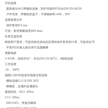
可供选择
. 圆形接头M12带螺纹连接，防护等级IP67符合DIN EN 60529
. 户外壳体，带螺纹的盖子，不锈钢材料.4305，IP67
温度探测元件
. 保护套管Ø 6 mm
可选：套管测量端变径Ø 4mm
长度见选型表
根据用户需求，可提供静态或动态应用的保护套管的计算，可提供证书
. 平装PEEK插入探头用于温度解耦
测量电阻
1×Pt100，误差符合*，符合DIN EN 60751，4线制连接
工作温度
-50… 200℃
德国LABOM温度传感器过程连接
. 螺纹连接G1/2 B DIN 3852
. 锥螺纹，金属对金属接头
紧固扭矩：M12 20Nm
G1/2 50Nm
. DIN11851，带旋压螺母