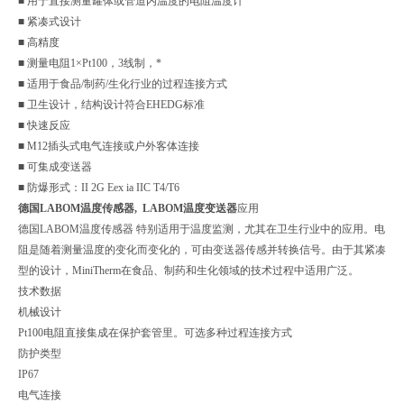
■ 用于直接测量罐体或管道内温度的电阻温度计
■ 紧凑式设计
■ 高精度
■ 测量电阻1×Pt100，3线制，*
■ 适用于食品/制药/生化行业的过程连接方式
■ 卫生设计，结构设计符合EHEDG标准
■ 快速反应
■ M12插头式电气连接或户外客体连接
■ 可集成变送器
■ 防爆形式：II 2G Eex ia IIC T4/T6
德国LABOM温度传感器,
LABOM温度变送器
应用
德国LABOM温度传感器 特别适用于温度监测，尤其在卫生行业中的应用。电
阻是随着测量温度的变化而变化的，可由变送器传感并转换信号。由于其紧凑
型的设计，MiniTherm在食品、制药和生化领域的技术过程中适用广泛。
技术数据
机械设计
Pt100电阻直接集成在保护套管里。可选多种过程连接方式
防护类型
IP67
电气连接