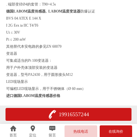
. 端部变径Ø4的套管：T90=4.5s
德国LABOM温度传感器,
LABOM温度变送器
防爆认证
BVS 04 ATEX E 144 X
I 2G Eex ia IIC T4/T6
Ui ≤ 30V
Pi ≤ 200 mW
其他替代本安电路的参见EN 60079
变送器
可集成适当的Pt 100变送器：
用于户外壳体顶部安装的变送器
变送器，型号PA2430，用于圆形接头M12
LED现场显示
可编程LED现场显示，用于不锈钢体（Ø 60 mm）
进口德国LABOM温度传感器价格
19916557244
热线电话
在线询价
首页
定位
留言