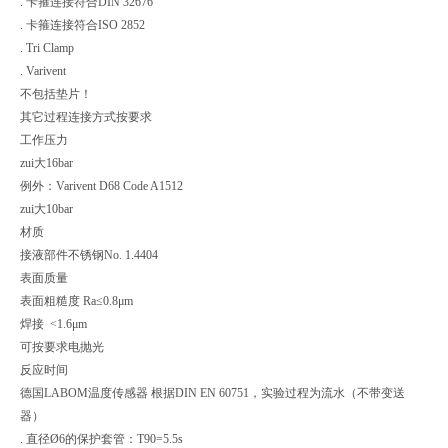
. 卡箍连接符合DIN 32676
. 卡箍连接符合ISO 2852
. Tri Clamp
. Varivent
不包括垫片！
其它过程连接方式按要求
工作压力
zui大16bar
例外：Varivent D68 Code A1512
zui大10bar
材质
接液部件不锈钢No. 1.4404
表面质量
表面粗糙度 Ra≤0.8μm
焊接 <1.6μm
可按要求电抛光
反应时间
德国LABOM温度传感器 根据DIN EN 60751，实验过程为流水（不带变送
器）
. 直径Ø6的保护套管：T90=5.5s