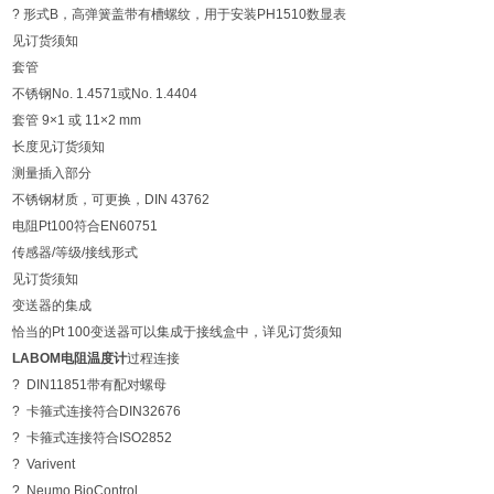
? 形式B，高弹簧盖带有槽螺纹，用于安装PH1510数显表
见订货须知
套管
不锈钢No. 1.4571或No. 1.4404
套管 9×1 或 11×2 mm
长度见订货须知
测量插入部分
不锈钢材质，可更换，DIN 43762
电阻Pt100符合EN60751
传感器/等级/接线形式
见订货须知
变送器的集成
恰当的Pt 100变送器可以集成于接线盒中，详见订货须知
LABOM电阻温度计
过程连接
? DIN11851带有配对螺母
? 卡箍式连接符合DIN32676
? 卡箍式连接符合ISO2852
? Varivent
? Neumo BioControl