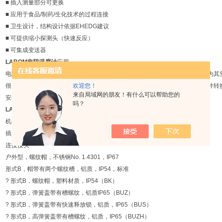
■ 插入测量部分可更换
■ 应用于食品/制药/生化技术的过程连接
■ 卫生设计，结构设计依据EHEDG建议
■ 可提供缩小探测头（快速反应）
■ 可集成变送器
LABOM电阻温度计
应用
电阻式温度计适用于罐体和管道的操作。所有标准过程连接方式都可提供。因为其坚
很多的技术过程。电阻的变化，是取决于测量温度的，可以被变送器探测出来并转
欢迎您！
来自局域网的朋友！有什么可以帮助您的
安装于顶部，以适应不同应用的需要。
吗？
LABOM电阻温度计
技术数据
机械设计
插入测量（可更换），带有接线盒和套管
连接接头
户外型，螺纹帽，不锈钢No. 1.4301，IP67
形式B，帽带有两个螺纹槽，铝质，IP54，标准
? 形式B，螺纹帽，塑料材质，IP54（BK）
? 形式B，弹簧盖带有槽螺纹，铝质IP65（BUZ）
? 形式B，弹簧盖带有快速释放锁，铝质，IP65（BUS）
? 形式B，高弹簧盖带有槽螺纹，铝质，IP65（BUZH）