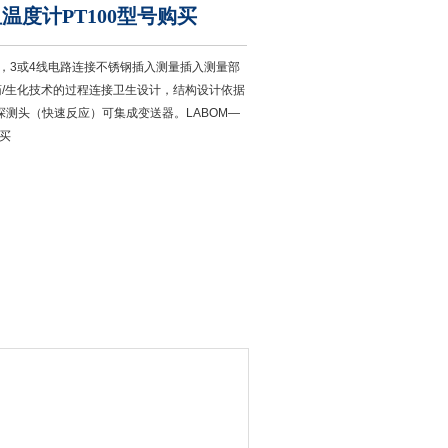
温度计PT100型号购买
00，3或4线电路连接不锈钢插入测量插入测量部
药/生化技术的过程连接卫生设计，结构设计依据
探测头（快速反应）可集成变送器。LABOM—
购买