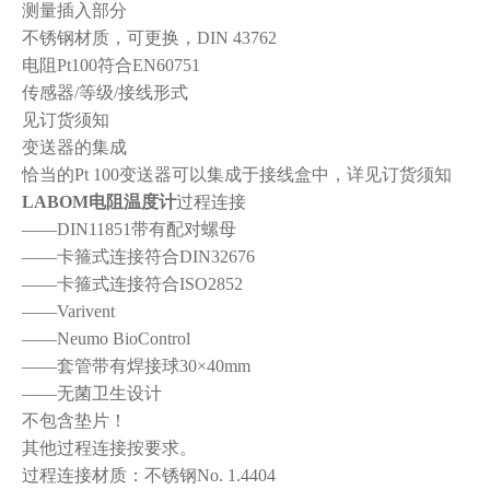
测量插入部分
不锈钢材质，可更换，
DIN 43762
电阻
Pt100
符合
EN60751
传感器
/
等级
/
接线形式
见订货须知
变送器的集成
恰当的
Pt 100
变送器可以集成于接线盒中，详见订货须知
LABOM
电阻温度计
过程连接
——DIN11851
带有配对螺母
——
卡箍式连接符合
DIN32676
——
卡箍式连接符合
ISO2852
——Varivent
——Neumo BioControl
——
套管带有焊接球
30×40mm
——
无菌卫生设计
不包含垫片！
其他过程连接按要求。
过程连接材质：不锈钢
No. 1.4404