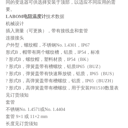
同的变送器可供选择安装于顶部，以适应不同应用的需
要。
LABOM
电阻温度计
技术数据
机械设计
插入测量（可更换），带有接线盒和套管
连接接头
户外型，螺纹帽，不锈钢
No. 1.4301
，
IP67
形式
B
，帽带有两个螺纹槽，铝质，
IP54
，标准
?
形式
B
，螺纹帽，塑料材质，
IP54
（
BK
）
?
形式
B
，弹簧盖带有槽螺纹，铝质
IP65
（
BUZ
）
?
形式
B
，弹簧盖带有快速释放锁，铝质，
IP65
（
BUS
）
?
形式
B
，高弹簧盖带有槽螺纹，铝质，
IP65
（
BUZH
）
?
形式
B
，高弹簧盖带有槽螺纹，用于安装
PH1510
数显表
见订货须知
套管
不锈钢
No. 1.4571
或
No. 1.4404
套管
9×1
或
11×2 mm
长度见订货须知