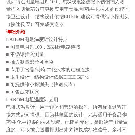
设计特点测量电阻
Pt 100
，
3
或
4
线电路连接不锈钢插入测
量插入测量部分可更换应用于食品
/
制药
/
生化技术的过程连
接卫生设计，结构设计依据
EHEDG
建议可提供缩小探测头
（快速反应）可集成变送器
详细介绍
LABOM
电阻温度计
设计特点
■
测量电阻
Pt 100
，
3
或
4
线电路连接
■
不锈钢插入测量
■
插入测量部分可更换
■
应用于食品
/
制药
/
生化技术的过程连接
■
卫生设计，结构设计依据
EHEDG
建议
■
可提供缩小探测头（快速反应）
■
可集成变送器
LABOM
电阻温度计
应用
电阻式温度计适用于罐体和管道的操作。所有标准过程连
接方式都可提供。因为其坚固的设计，尤其适用于食品
/
制
药
/
生化中很多的技术过程。电阻的变化，是取决于测量温
度的，可以被变送器探测出来并转换成标准信号。多种不