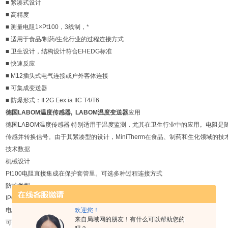
■ 紧凑式设计
■ 高精度
■ 测量电阻1×Pt100，3线制，*
■ 适用于食品/制药/生化行业的过程连接方式
■ 卫生设计，结构设计符合EHEDG标准
■ 快速反应
■ M12插头式电气连接或户外客体连接
■ 可集成变送器
■ 防爆形式：II 2G Eex ia IIC T4/T6
德国LABOM温度传感器,
LABOM温度变送器
应用
德国LABOM温度传感器 特别适用于温度监测，尤其在卫生行业中的应用。电阻
传感并转换信号。由于其紧凑型的设计，MiniTherm在食品、制药和生化领域的
技术数据
机械设计
Pt100电阻直接集成在保护套管里。可选多种过程连接方式
防护类型
IP67
电气连接
欢迎您！
来自局域网的朋友！有什么可以帮助您的
可供选择