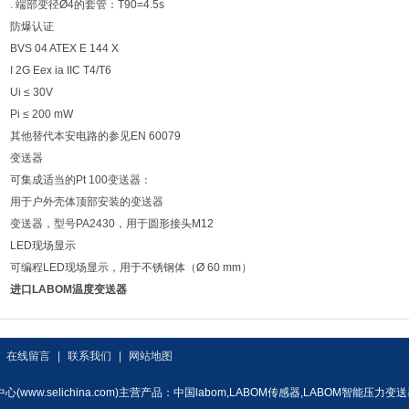
. 端部变径Ø4的套管：T90=4.5s
防爆认证
BVS 04 ATEX E 144 X
I 2G Eex ia IIC T4/T6
Ui ≤ 30V
Pi ≤ 200 mW
其他替代本安电路的参见EN 60079
变送器
可集成适当的Pt 100变送器：
用于户外壳体顶部安装的变送器
变送器，型号PA2430，用于圆形接头M12
LED现场显示
可编程LED现场显示，用于不锈钢体（Ø 60 mm）
进口LABOM温度变送器
|
在线留言
|
联系我们
|
网站地图
www.selichina.com)主营产品：中国labom,LABOM传感器,LABOM智能压力变