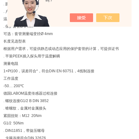
吗？
. 圆形接头M12带螺纹连接，防护等级IP67符合DIN EN 60529
. 户外壳体，带螺纹的盖子，不锈钢材料.4305，IP67
温度探测元件
. 保护套管Ø 6 mm
可选：套管测量端变径Ø 4mm
长度见选型表
根据用户需求，可提供静态或动态应用的保护套管的计算，可提供证书
. 平装PEEK插入探头用于温度解耦
测量电阻
1×Pt100，误差符合*，符合DIN EN 60751，4线制连接
工作温度
-50… 200℃
德国LABOM温度传感器过程连接
. 螺纹连接G1/2 B DIN 3852
. 锥螺纹，金属对金属接头
紧固扭矩：M12 20Nm
G1/2 50Nm
. DIN11851，带旋压螺母
. 卡箍连接符合DIN 32676